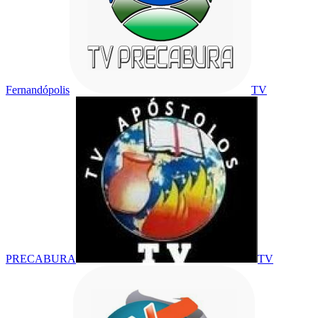
Fernandópolis
TV
PRECABURA
TV