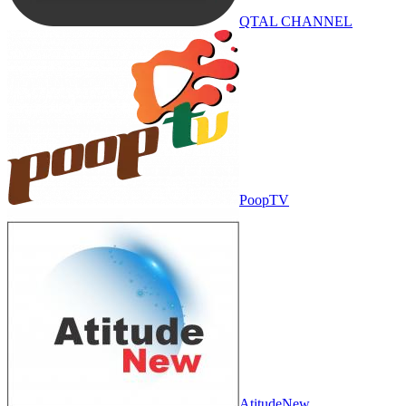
QTAL CHANNEL
PoopTV
AtitudeNew