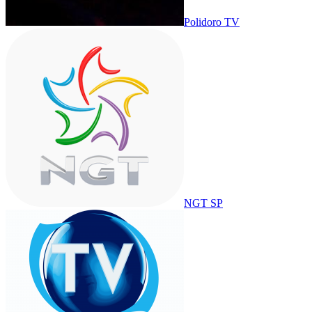
Polidoro TV
NGT SP