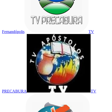
Fernandópolis
TV
PRECABURA
TV