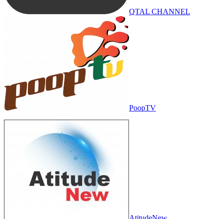
QTAL CHANNEL
PoopTV
AtitudeNew