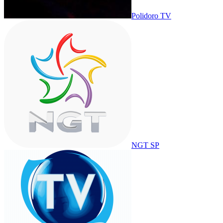
Polidoro TV
NGT SP