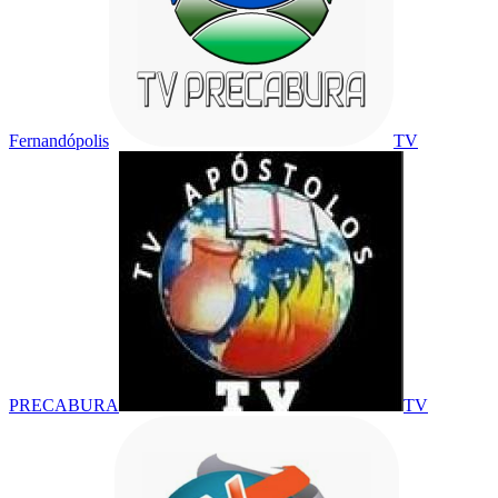
Fernandópolis
TV
PRECABURA
TV