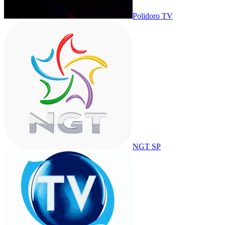
Polidoro TV
NGT SP