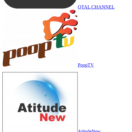
QTAL CHANNEL
PoopTV
AtitudeNew