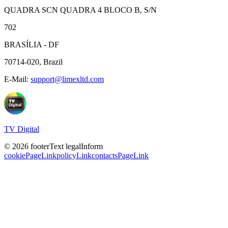
QUADRA SCN QUADRA 4 BLOCO B, S/N
702
BRASÍLIA - DF
70714-020, Brazil
E-Mail:
support@limexltd.com
TV Digital
© 2026 footerText
legalInform
cookiePageLink
policyLink
contactsPageLink