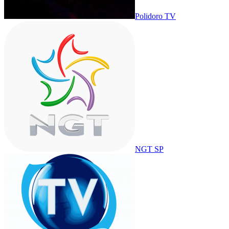
Polidoro TV
NGT SP