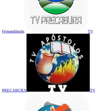
Fernandópolis
TV
PRECABURA
TV