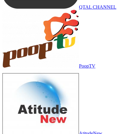
QTAL CHANNEL
PoopTV
AtitudeNew