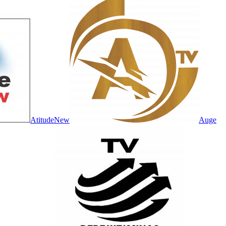
AtitudeNew
Auge