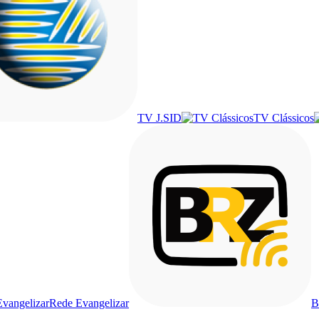
TV J.SID
TV Clássicos
Rede Evangelizar
B