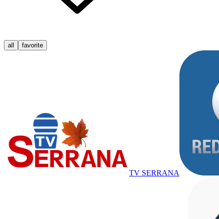
all
favorite
TV SERRANA