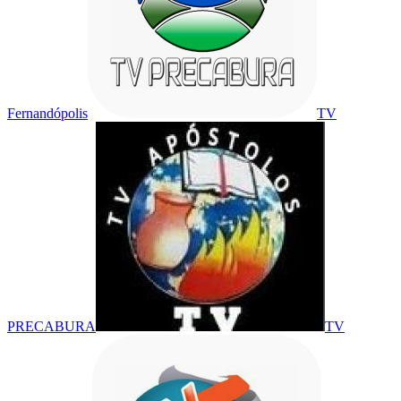
Fernandópolis
TV
PRECABURA
TV