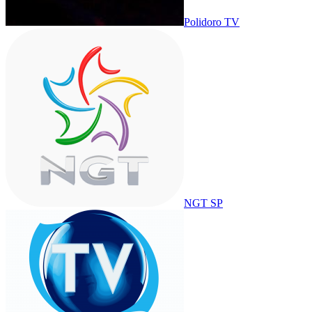
Polidoro TV
NGT SP