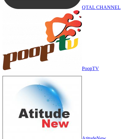
QTAL CHANNEL
PoopTV
AtitudeNew