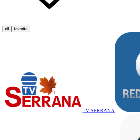
all
favorite
TV SERRANA