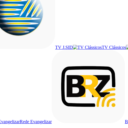
TV J.SID
TV Clássicos
Rede Evangelizar
B