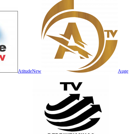
AtitudeNew
Auge