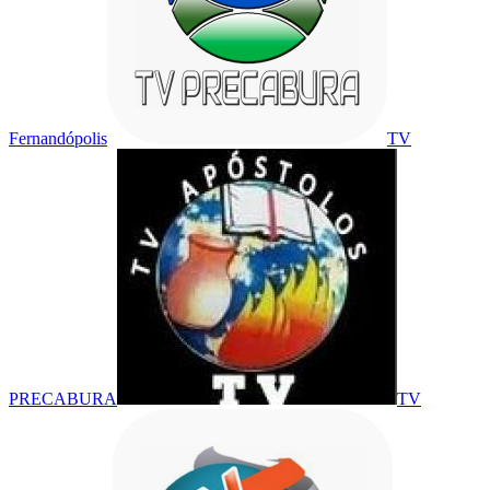
Fernandópolis
TV
PRECABURA
TV