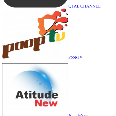
QTAL CHANNEL
PoopTV
AtitudeNew