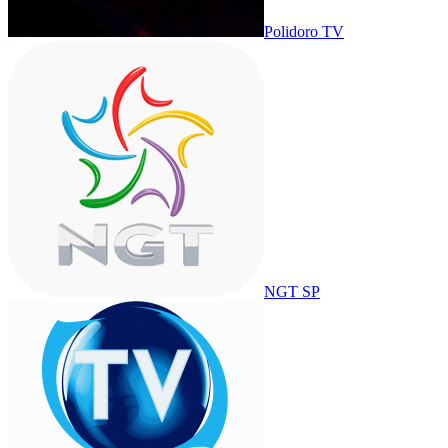
Polidoro TV
NGT SP