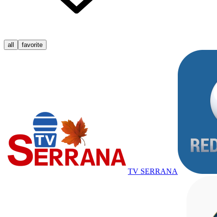
all
favorite
TV SERRANA