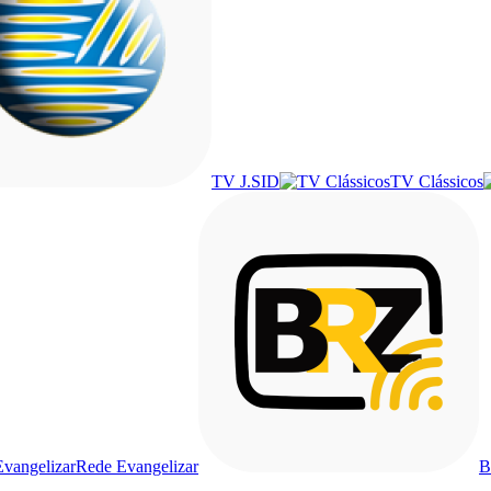
TV J.SID
TV Clássicos
Rede Evangelizar
B