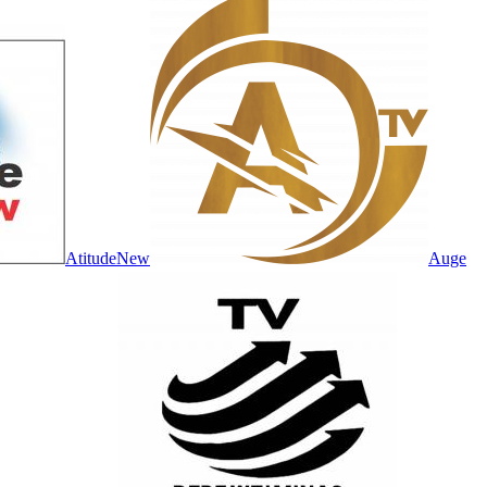
AtitudeNew
Auge